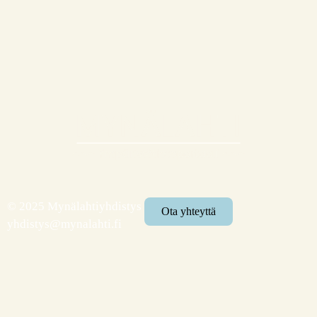
© 2025 Mynälahtiyhdistys
Ota yhteyttä
yhdistys@mynalahti.fi