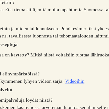
tettiin?
ta. Etsi tietoa siitä, mitä muita tapahtumia Suomessa t
hin ja niiden laidunnukseen. Pohdi esimerkiksi yhdes
ns. tavallisesta luonnosta tai tehomaatalouden laitumis
eseptejä
 on käytetty? Mitkä niistä voitaisiin tuottaa lähiruoka
i elinympäristöissä?
 kymmenen lyhyen videon sarja:
Videoihin
lvelut
emipalveluja löydät niistä?
keinen käsite, jossa arvotetaan luontoa sen ihmiselle