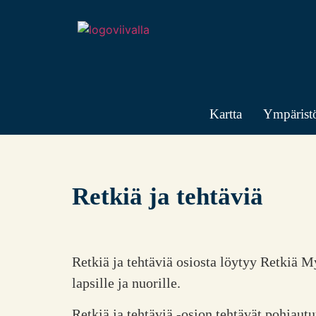
Kartta
Ympäristö
Retkiä ja tehtäviä
Retkiä ja tehtäviä osiosta löytyy Retkiä My
lapsille ja nuorille.
Retkiä ja tehtäviä -osion tehtävät pohjaut