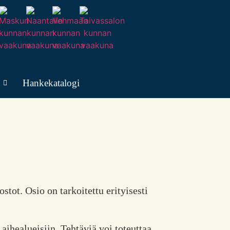
Hankekatalogi
stot. Osio on tarkoitettu erityisesti
aihealueisiin. Tehtäviä voi toteuttaa