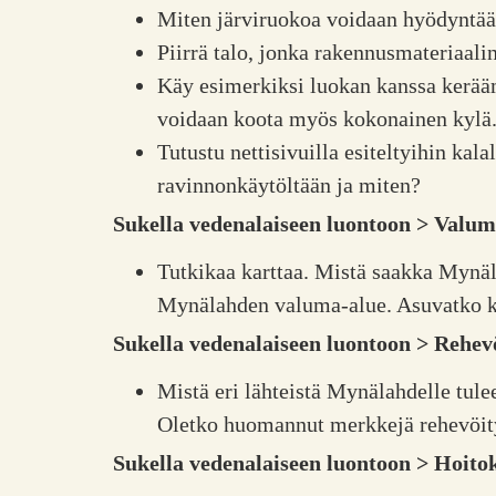
Miten järviruokoa voidaan hyödyntää? 
Piirrä talo, jonka rakennusmateriaali
Käy esimerkiksi luokan kanssa keräämä
voidaan koota myös kokonainen kylä
Tutustu nettisivuilla esiteltyihin kal
ravinnonkäytöltään ja miten?
Sukella vedenalaiseen luontoon > Valum
Tutkikaa karttaa. Mistä saakka Mynäl
Mynälahden valuma-alue. Asuvatko ka
Sukella vedenalaiseen luontoon > Rehe
Mistä eri lähteistä Mynälahdelle tule
Oletko huomannut merkkejä rehevöity
Sukella vedenalaiseen luontoon > Hoito