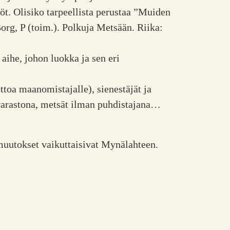
öt. Olisiko tarpeellista perustaa ”Muiden
org, P (toim.). Polkuja Metsään. Riika:
aihe, johon luokka ja sen eri
toa maanomistajalle), sienestäjät ja
livarastona, metsät ilman puhdistajana…
muutokset vaikuttaisivat Mynälahteen.