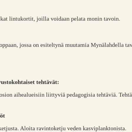
at lintukortit, joilla voidaan pelata monin tavoin.
oppaan, jossa on esiteltynä muutamia Mynälahdella tava
ustokohtaiset tehtävät:
sion aihealueisiin liittyviä pedagogisia tehtäviä. Teht
öt
tjusta. Aloita ravintoketju veden kasviplanktonista.