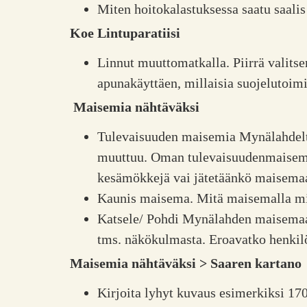
Miten hoitokalastuksessa saatu saali
Koe Lintuparatiisi
Linnut muuttomatkalla. Piirrä valitse
apunakäyttäen, millaisia suojelutoimi
Maisemia nähtäväksi
Tulevaisuuden maisemia Mynälahdelt
muuttuu. Oman tulevaisuudenmaiseman 
kesämökkejä vai jätetäänkö maisemaa
Kaunis maisema. Mitä maisemalla mie
Katsele/ Pohdi Mynälahden maisemaa k
tms. näkökulmasta. Eroavatko henkil
Maisemia nähtäväksi > Saaren kartano
Kirjoita lyhyt kuvaus esimerkiksi 170