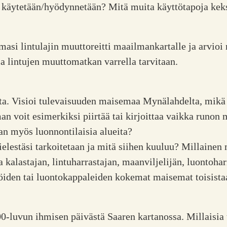
s käytetään/hyödynnetään? Mitä muita käyttötapoja kek
masi lintulajin muuttoreitti maailmankartalle ja arvioi 
a lintujen muuttomatkan varrella tarvitaan.
a. Visioi tulevaisuuden maisemaa Mynälahdelta, mikä
voit esimerkiksi piirtää tai kirjoittaa vaikka runon
n myös luonnontilaisia alueita?
lestäsi tarkoitetaan ja mitä siihen kuuluu? Millainen
alastajan, lintuharrastajan, maanviljelijän, luontohar
öiden tai luontokappaleiden kokemat maisemat toisista
0-luvun ihmisen päivästä Saaren kartanossa. Millaisia 