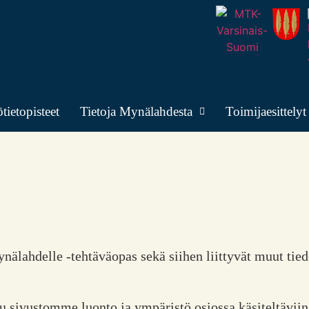
tietopisteet
Tietoja Mynälahdesta
Toimijaesittelyt
nälahdelle -tehtäväopas sekä siihen liittyvät muut tiedo
uu sivustomme luonto ja ympäristö osiossa käsiteltäviin 