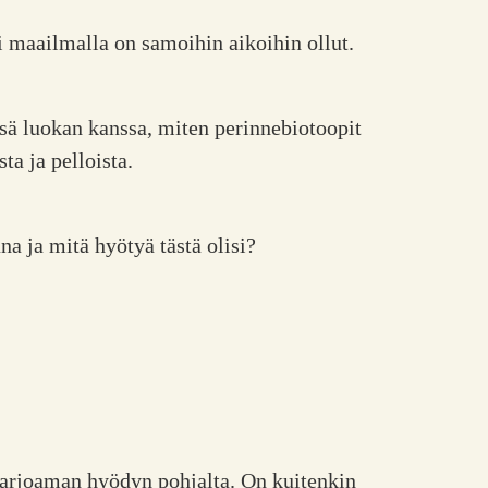
ai maailmalla on samoihin aikoihin ollut.
sä luokan kanssa, miten perinnebiotoopit
ta ja pelloista.
na ja mitä hyötyä tästä olisi?
 tarjoaman hyödyn pohjalta. On kuitenkin