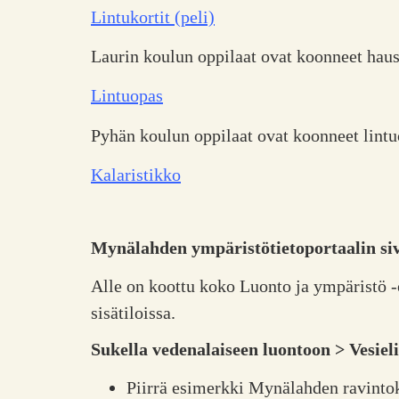
Lintukortit (peli)
Laurin koulun oppilaat ovat koonneet hausk
Lintuopas
Pyhän koulun oppilaat ovat koonneet lintu
Kalaristikko
Mynälahden ympäristötietoportaalin siv
Alle on koottu koko Luonto ja ympäristö -o
sisätiloissa.
Sukella vedenalaiseen luontoon > Vesieli
Piirrä esimerkki Mynälahden ravintoke