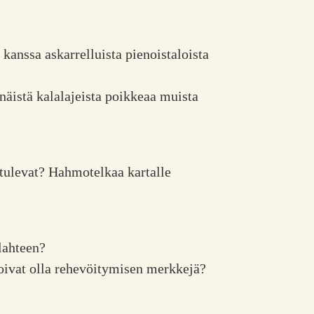
kanssa askarrelluista pienoistaloista
 näistä kalalajeista poikkeaa muista
 tulevat? Hahmotelkaa kartalle
lahteen?
ivat olla rehevöitymisen merkkejä?