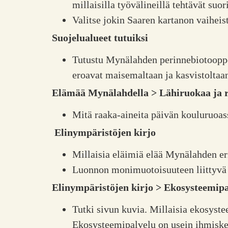
millaisilla työvälineillä tehtävät suori
Valitse jokin Saaren kartanon vaiheis
Suojelualueet tutuiksi
Tutustu Mynälahden perinnebiotooppei
eroavat maisemaltaan ja kasvistoltaan 
Elämää Mynälahdella > Lähiruokaa ja r
Mitä raaka-aineita päivän kouluruoassa
Elinympäristöjen kirjo
Millaisia eläimiä elää Mynälahden er
Luonnon monimuotoisuuteen liittyvä
Elinympäristöjen kirjo > Ekosysteemipa
Tutki sivun kuvia. Millaisia ekosyste
Ekosysteemipalvelu on usein ihmiskes