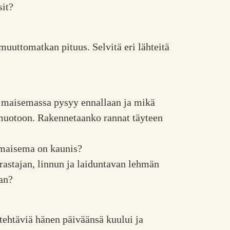
sit?
muuttomatkan pituus. Selvitä eri lähteitä
 maisemassa pysyy ennallaan ja mikä
 muotoon. Rakennetaanko rannat täyteen
 maisema on kaunis?
rastajan, linnun ja laiduntavan lehmän
an?
tehtäviä hänen päiväänsä kuului ja