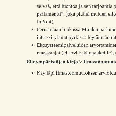
selvää, että luontoa ja sen tarjoamia
parlamentti”, joka pitäisi muiden eli
InPrint).
Perustetaan luokassa Muiden parlament
intressiryhmät pyrkivät löytämään ra
Ekosysteemipalveluiden arvottaminen:
marjastajat (ei sovi hakkuuaukeille),
Elinympäristöjen kirjo > Ilmastonmuut
Käy läpi ilmastonmuutoksen arvioidut