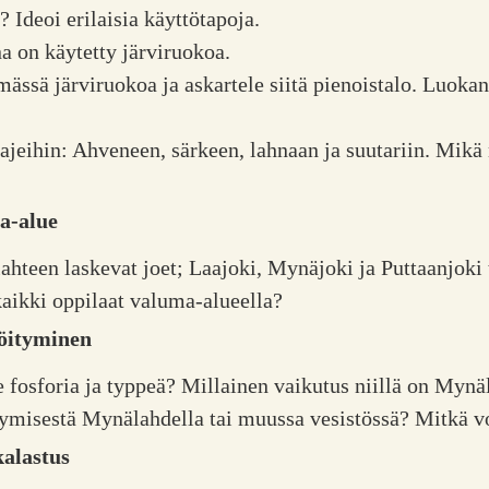
Ideoi erilaisia käyttötapoja.
na on käytetty järviruokoa.
ssä järviruokoa ja askartele siitä pienoistalo. Luokan 
.
alajeihin: Ahveneen, särkeen, lahnaan ja suutariin. Mikä
a-alue
ahteen laskevat joet; Laajoki, Mynäjoki ja Puttaanjoki
ikki oppilaat valuma-alueella?
vöityminen
e fosforia ja typpeä? Millainen vaikutus niillä on Mynä
misestä Mynälahdella tai muussa vesistössä? Mitkä vo
kalastus