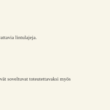
ttavia lintulajeja.
ävät soveltuvat toteutettavaksi myös