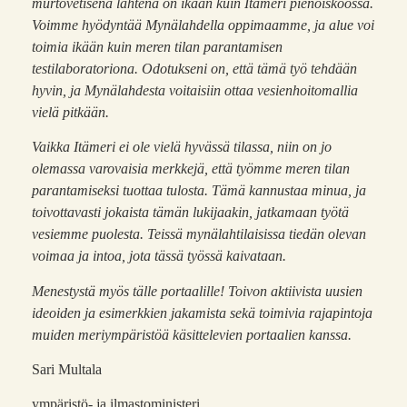
murtovetisenä lahtena on ikään kuin Itämeri pienoiskoossa.
Voimme hyödyntää Mynälahdella oppimaamme, ja alue voi
toimia ikään kuin meren tilan parantamisen
testilaboratoriona. Odotukseni on, että tämä työ tehdään
hyvin, ja Mynälahdesta voitaisiin ottaa vesienhoitomallia
vielä pitkään.
Vaikka Itämeri ei ole vielä hyvässä tilassa, niin on jo
olemassa varovaisia merkkejä, että työmme meren tilan
parantamiseksi tuottaa tulosta. Tämä kannustaa minua, ja
toivottavasti jokaista tämän lukijaakin, jatkamaan työtä
vesiemme puolesta. Teissä mynälahtilaisissa tiedän olevan
voimaa ja intoa, jota tässä työssä kaivataan.
Menestystä myös tälle portaalille! Toivon aktiivista uusien
ideoiden ja esimerkkien jakamista sekä toimivia rajapintoja
muiden meriympäristöä käsittelevien portaalien kanssa.
Sari Multala
ympäristö- ja ilmastoministeri