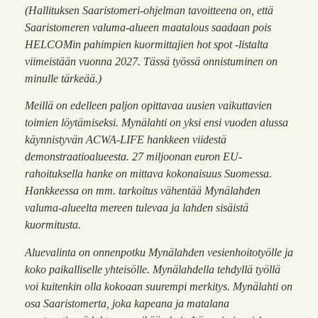
(Hallituksen Saaristomeri-ohjelman tavoitteena on, että
Saaristomeren valuma-alueen maatalous saadaan pois
HELCOMin pahimpien kuormittajien hot spot -listalta
viimeistään vuonna 2027. Tässä työssä onnistuminen on
minulle tärkeää.)
Meillä on edelleen paljon opittavaa uusien vaikuttavien
toimien löytämiseksi. Mynälahti on yksi ensi vuoden alussa
käynnistyvän ACWA-LIFE hankkeen viidestä
demonstraatioalueesta. 27 miljoonan euron EU-
rahoituksella hanke on mittava kokonaisuus Suomessa.
Hankkeessa on mm. tarkoitus vähentää Mynälahden
valuma-alueelta mereen tulevaa ja lahden sisäistä
kuormitusta.
Aluevalinta on onnenpotku Mynälahden vesienhoitotyölle ja
koko paikalliselle yhteisölle. Mynälahdella tehdyllä työllä
voi kuitenkin olla kokoaan suurempi merkitys. Mynälahti on
osa Saaristomerta, joka kapeana ja matalana