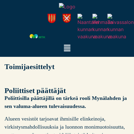
Toimijaesittelyt
Poliittiset päättäjät
Poliittisilla päättäjillä on tärkeä rooli Mynälahden ja
sen valuma-alueen tulevaisuudessa.
Alueen vesistöt tarjoavat ihmisille elinkeinoja,
virkistysmahdollisuuksia ja luonnon monimuotoisuutta,