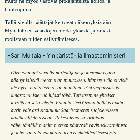
mutta ne myös vaativat pitkäjänteistä hoitoa ja
huolenpitoa.
Tällä sivulla päättäjät kertovat näkemyksistään
Mynälahden vesistöjen merkityksestä ja omasta
roolistaan niiden säilyttämisessä.
Sari Multala - Ympäristö- ja ilmastoministeri
Olen elämäni varrella purjehtijana ja merenkävijänä
nähnyt läheltä meren tilan muutoksen. Itämeren tila ei vielä
ole hyvä, mutta teen asian muuttamiseksi ympäristö- ja
ilmastoministerinä lujasti töitä. Tarvitsemme yhteisen
tavoitteen sekä tekoja. Pääministeri Orpon hallitus onkin
hyvin vahvasti sitoutunut Saaristomeren suojelemiseen
hallitusohjelmassaan. Rehevöitymistä torjutaan
vähentämällä maalta mereen päätyvää ravinnekuormitusta
ja tehostamalla valuma-alueen ravinteidenkierrätystä.