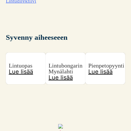
Lintudirektiivi
Syvenny aiheeseeen
Lintuopas
Lintubongarin
Pienpetopyynti
Lue lisää
Mynälahti
Lue lisää
Lue lisää