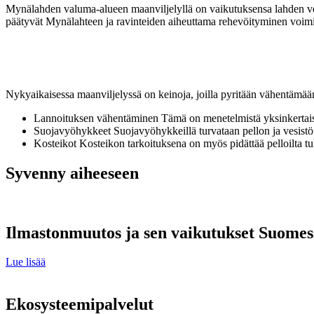
Mynälahden valuma-alueen maanviljelyllä on vaikutuksensa lahden vede
päätyvät Mynälahteen ja ravinteiden aiheuttama rehevöityminen voimi
Nykyaikaisessa maanviljelyssä on keinoja, joilla pyritään vähentämää
Lannoituksen vähentäminen Tämä on menetelmistä yksinkertaisin;
Suojavyöhykkeet Suojavyöhykkeillä turvataan pellon ja vesistön 
Kosteikot Kosteikon tarkoituksena on myös pidättää pelloilta tul
Syvenny aiheeseen
Ilmastonmuutos ja sen vaikutukset Suomes
Lue lisää
Ekosysteemipalvelut