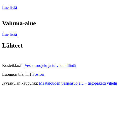
Lue lisää
Valuma-alue
Lue lisää
Lähteet
Kosteikko.fi:
Vesiensuojelu ja tulvien hillintä
Luonnon tila: IT1
Fosfori
Jyväskylän kaupunki:
Maatalouden vesiensuojelu – tietopaketti viljelij
Kartta
Ympäristöpisteet
Tietoa Mynälahde