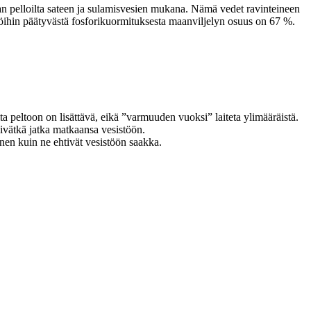
n pelloilta sateen ja sulamisvesien mukana. Nämä vedet ravinteineen
öihin päätyvästä fosforikuormituksesta maanviljelyn osuus on 67 %.
a peltoon on lisättävä, eikä ”varmuuden vuoksi” laiteta ylimääräistä.
, eivätkä jatka matkaansa vesistöön.
ennen kuin ne ehtivät vesistöön saakka.