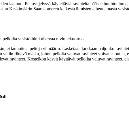
n laatuun. Peltoviljelyssä käytettäviä ravinteita pääsee huuhtoutumaa
stuu.Keskimäärin Saaristomeren kaikesta ihmisten aiheuttamasta vesist
n pelloilta vesistöihin kulkevaa ravinnekuormaa.
 ei lannoiteta peltoja ylimäärin. Lasketaan tarkkaan paljonko ravinteit
väliin riittävä matka, johon pellolta valuvat ravinteet voivat sitoutua
evat ravinteet. Kosteikon kasvit käyttävät pelloilta valuvat ravinteet, 
sa