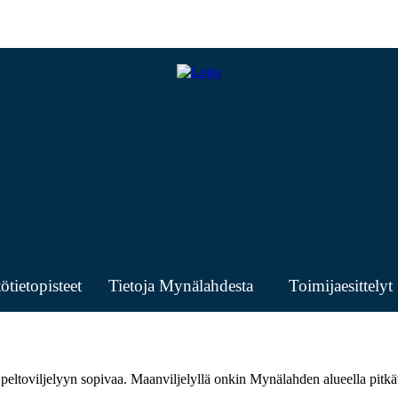
tietopisteet
Tietoja Mynälahdesta
Toimijaesittelyt
eltoviljelyyn sopivaa. Maanviljelyllä onkin Mynälahden alueella pitkät