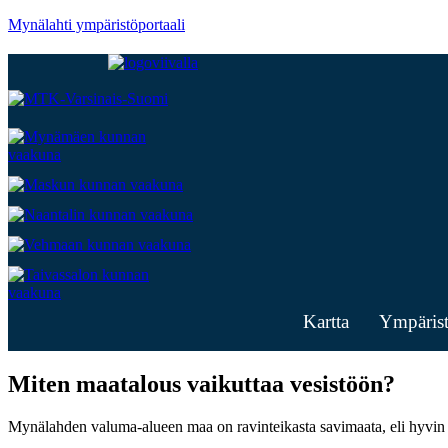
Mynälahti ympäristöportaali
Kartta
Ympäristö
Miten maatalous vaikuttaa vesistöön?
Mynälahden valuma-alueen maa on ravinteikasta savimaata, eli hyvin p