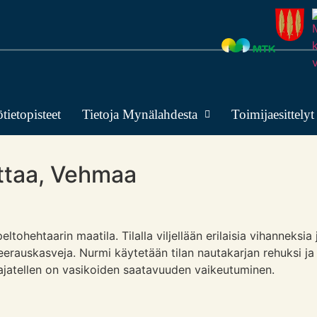
tietopisteet
Tietoja Mynälahdesta
Toimijaesittelyt
uttaa, Vehmaa
tohehtaarin maatila. Tilalla viljellään erilaisia vihanneksia 
erauskasveja. Nurmi käytetään tilan nautakarjan rehuksi ja
ajatellen on vasikoiden saatavuuden vaikeutuminen.