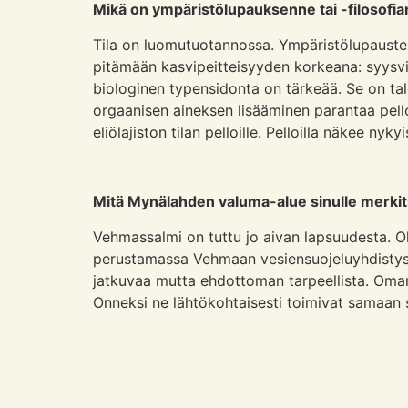
Mikä on ympäristölupauksenne tai -filosofi
Tila on luomutuotannossa. Ympäristölupausten
pitämään kasvipeitteisyyden korkeana: syysvil
biologinen typensidonta on tärkeää. Se on tal
orgaanisen aineksen lisääminen parantaa pello
eliölajiston tilan pelloille. Pelloilla näkee nyky
Mitä Mynälahden valuma-alue sinulle merki
Vehmassalmi on tuttu jo aivan lapsuudesta. Ole
perustamassa Vehmaan vesiensuojeluyhdistystä. J
jatkuvaa mutta ehdottoman tarpeellista. Oman 
Onneksi ne lähtökohtaisesti toimivat samaan s