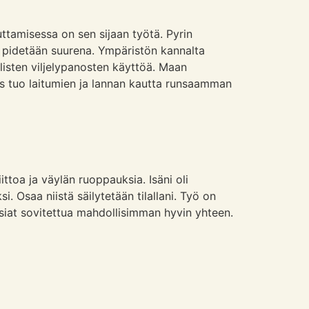
ttamisessa on sen sijaan työtä. Pyrin
a pidetään suurena. Ympäristön kannalta
listen viljelypanosten käyttöä. Maan
nus tuo laitumien ja lannan kautta runsaamman
ttoa ja väylän ruoppauksia. Isäni oli
i. Osaa niistä säilytetään tilallani. Työ on
asiat sovitettua mahdollisimman hyvin yhteen.