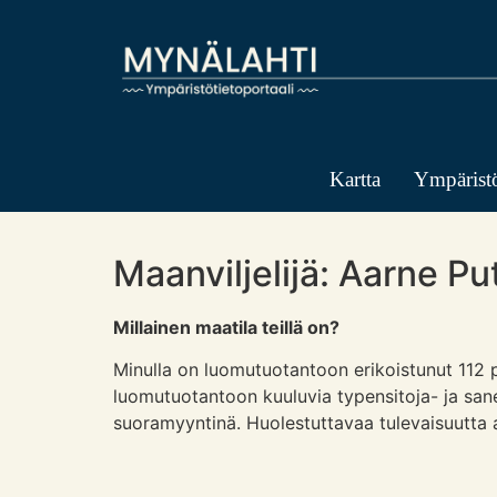
Kartta
Ympäristö
Maanviljelijä: Aarne P
Millainen maatila teillä on?
Minulla on luomutuotantoon erikoistunut 112 pel
luomutuotantoon kuuluvia typensitoja- ja sane
suoramyyntinä. Huolestuttavaa tulevaisuutta 