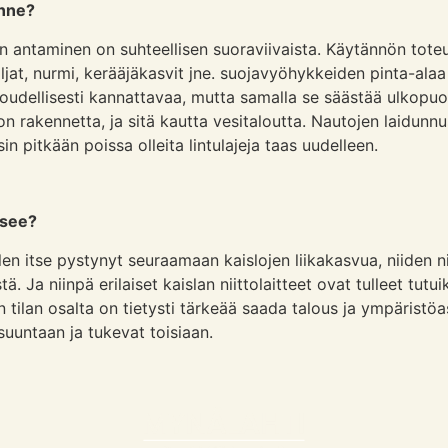
anne?
 antaminen on suhteellisen suoraviivaista. Käytännön toteu
jat, nurmi, kerääjäkasvit jne. suojavyöhykkeiden pinta-ala
oudellisesti kannattavaa, mutta samalla se säästää ulkopuo
n rakennetta, ja sitä kautta vesitaloutta. Nautojen laidun
isin pitkään poissa olleita lintulajeja taas uudelleen.
tsee?
n itse pystynyt seuraamaan kaislojen liikakasvua, niiden nii
a niinpä erilaiset kaislan niittolaitteet ovat tulleet tutuiks
tilan osalta on tietysti tärkeää saada talous ja ympäristö
uuntaan ja tukevat toisiaan.