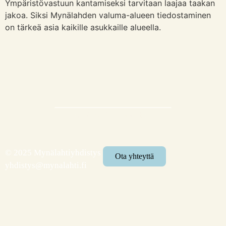
Ympäristövastuun kantamiseksi tarvitaan laajaa taakan
jakoa. Siksi Mynälahden valuma-alueen tiedostaminen
on tärkeä asia kaikille asukkaille alueella.
© 2025 Mynälahtiyhdistys
Ota yhteyttä
yhdistys@mynalahti.fi