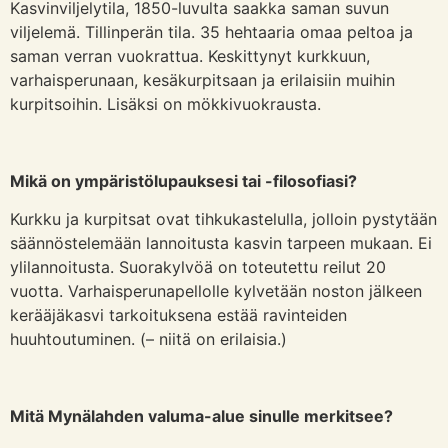
Kasvinviljelytila, 1850-luvulta saakka saman suvun
viljelemä. Tillinperän tila. 35 hehtaaria omaa peltoa ja
saman verran vuokrattua. Keskittynyt kurkkuun,
varhaisperunaan, kesäkurpitsaan ja erilaisiin muihin
kurpitsoihin. Lisäksi on mökkivuokrausta.
Mikä on ympäristölupauksesi tai -filosofiasi?
Kurkku ja kurpitsat ovat tihkukastelulla, jolloin pystytään
säännöstelemään lannoitusta kasvin tarpeen mukaan. Ei
ylilannoitusta. Suorakylvöä on toteutettu reilut 20
vuotta. Varhaisperunapellolle kylvetään noston jälkeen
kerääjäkasvi tarkoituksena estää ravinteiden
huuhtoutuminen. (– niitä on erilaisia.)
Mitä Mynälahden valuma-alue sinulle merkitsee?