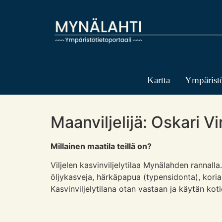
Kartta
Ympäristö
Maanviljelijä: Oskari 
Millainen maatila teillä on?
Viljelen kasvinviljelytilaa Mynälahden rannalla
öljykasveja, härkäpapua (typensidonta), kori
Kasvinviljelytilana otan vastaan ja käytän koti