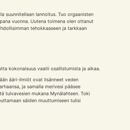
a suunnitellaan lannoitus. Tuo orgaanisten
eampana vuonna. Uutena toimena olen ottanut
ahdollisimman tehokkaaseen ja tarkkaan
tta kokonaisuus vaatii osallistumista ja aikaa.
ään ääri-ilmiöt ovat lisänneet veden
parhaansa, ja samalla merivesi pääsee
stä tulvavesien mukana Mynälahteen. Toki
heuttamaan säiden muuttumiseen tulisi