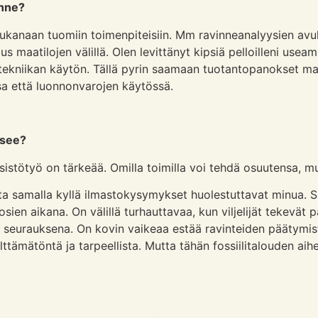
anne?
ukanaan tuomiin toimenpiteisiin. Mm ravinneanalyysien avull
s maatilojen välillä. Olen levittänyt kipsiä pelloilleni us
ekniikan käytön. Tällä pyrin saamaan tuotantopanokset m
sa että luonnonvarojen käytössä.
tsee?
esistötyö on tärkeää. Omilla toimilla voi tehdä osuutensa, mu
ta samalla kyllä ilmastokysymykset huolestuttavat minua. S
en aikana. On välillä turhauttavaa, kun viljelijät tekevät 
en seurauksena. On kovin vaikeaa estää ravinteiden päätymi
tämätöntä ja tarpeellista. Mutta tähän fossiilitalouden ai