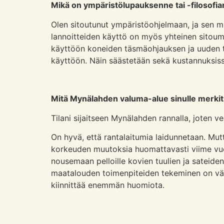
Mikä on ympäristölupauksenne tai -filosofi
Olen sitoutunut ympäristöohjelmaan, ja sen m
lannoitteiden käyttö on myös yhteinen sitoumu
käyttöön koneiden täsmäohjauksen ja uuden t
käyttöön. Näin säästetään sekä kustannuksis
Mitä Mynälahden valuma-alue sinulle merki
Tilani sijaitseen Mynälahden rannalla, joten v
On hyvä, että rantalaitumia laidunnetaan. Mut
korkeuden muutoksia huomattavasti viime vuosi
nousemaan pelloille kovien tuulien ja sateid
maatalouden toimenpiteiden tekeminen on vält
kiinnittää enemmän huomiota.