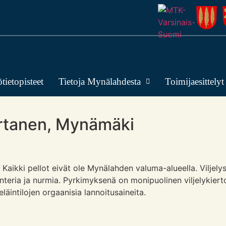
tietopisteet
Tietoja Mynälahdesta
Toimijaesittelyt
Virtanen, Mynämäki
. Kaikki pellot eivät ole Mynälahden valuma-alueella. Viljelys
anteria ja nurmia. Pyrkimyksenä on monipuolinen viljelykie
eläintilojen orgaanisia lannoitusaineita.